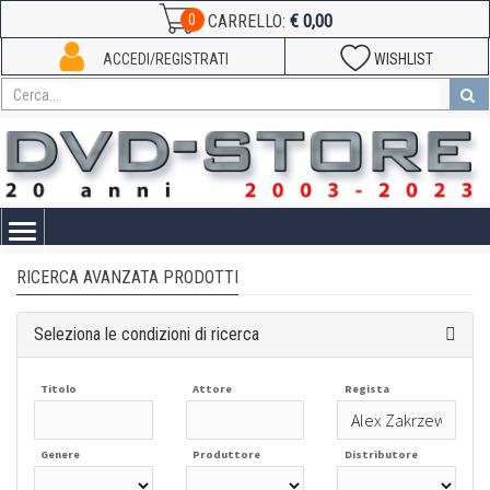
€ 0,00
0
CARRELLO:
ACCEDI/REGISTRATI
WISHLIST
Toggle
navigation
RICERCA AVANZATA PRODOTTI
Seleziona le condizioni di ricerca
Titolo
Attore
Regista
Genere
Produttore
Distributore