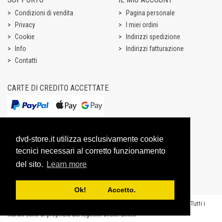
Condizioni di vendita
Pagina personale
Privacy
I miei ordini
Cookie
Indirizzi spedizione
Info
Indirizzi fatturazione
Contatti
CARTE DI CREDITO ACCETTATE
dvd-store.it utilizza esclusivamente cookie
tecnici necessari al corretto funzionamento
del sito.
Learn more
Ok! Accetto.
Copyright @ 2003-2026 Dream Entertainment S.r.l. - P.IVA 07531731003 - “Tutti i
marchi sono di proprietà dei legittimi aventi diritto”