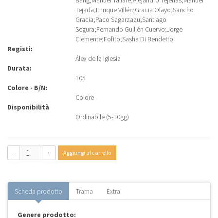
Bang
;
Manuel Tallafé
;
Alejandro Tejerías
;
Manuel
Tejada
;
Enrique Villén
;
Gracia Olayo
;
Sancho
Gracia
;
Paco Sagarzazu
;
Santiago
Segura
;
Fernando Guillén Cuervo
;
Jorge
Clemente
;
Fofito
;
Sasha Di Bendetto
Registi:
Álex de la Iglesia
Durata:
105
Colore - B/N:
Colore
Disponibilità
Ordinabile (5-10gg)
-
+
Aggiungi al carrello
Scheda prodotto
Trama
Extra
Genere prodotto: