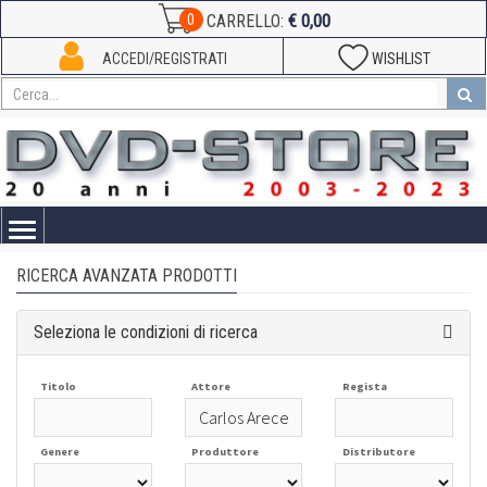
€ 0,00
0
CARRELLO:
ACCEDI/REGISTRATI
WISHLIST
Toggle
navigation
RICERCA AVANZATA PRODOTTI
Seleziona le condizioni di ricerca
Titolo
Attore
Regista
Genere
Produttore
Distributore