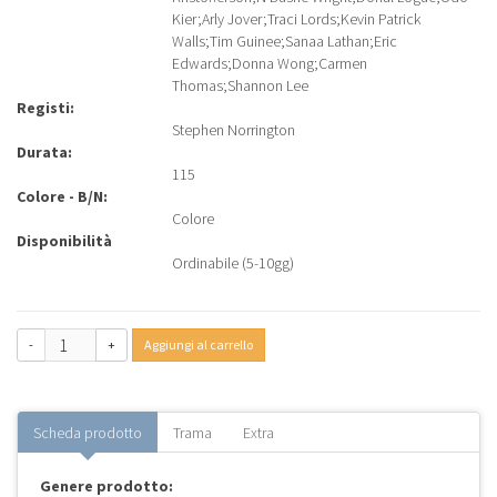
Kier
;
Arly Jover
;
Traci Lords
;
Kevin Patrick
Walls
;
Tim Guinee
;
Sanaa Lathan
;
Eric
Edwards
;
Donna Wong
;
Carmen
Thomas
;
Shannon Lee
Registi:
Stephen Norrington
Durata:
115
Colore - B/N:
Colore
Disponibilità
Ordinabile (5-10gg)
-
+
Aggiungi al carrello
Scheda prodotto
Trama
Extra
Genere prodotto: