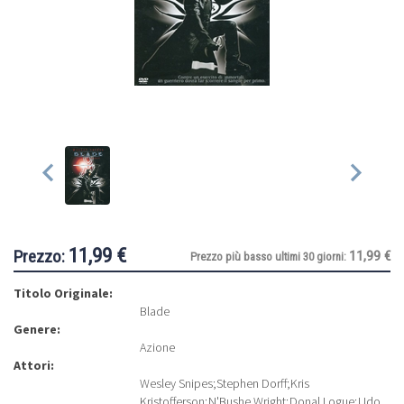
11,99 €
Prezzo:
11,99 €
Prezzo più basso ultimi 30 giorni:
Titolo Originale:
Blade
Genere:
Azione
Attori:
Wesley Snipes
;
Stephen Dorff
;
Kris
Kristofferson
;
N'Bushe Wright
;
Donal Logue
;
Udo