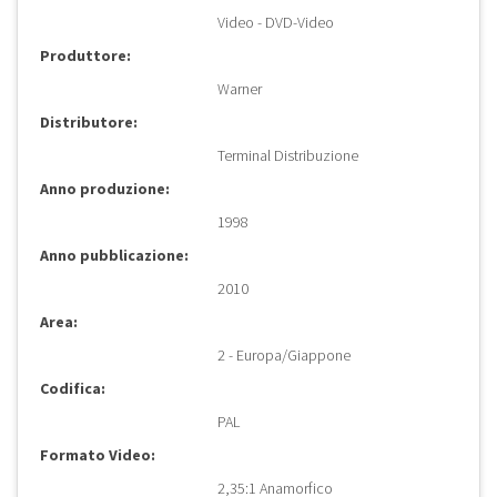
Video - DVD-Video
Produttore:
Warner
Distributore:
Terminal Distribuzione
Anno produzione:
1998
Anno pubblicazione:
2010
Area:
2 - Europa/Giappone
Codifica:
PAL
Formato Video:
2,35:1 Anamorfico