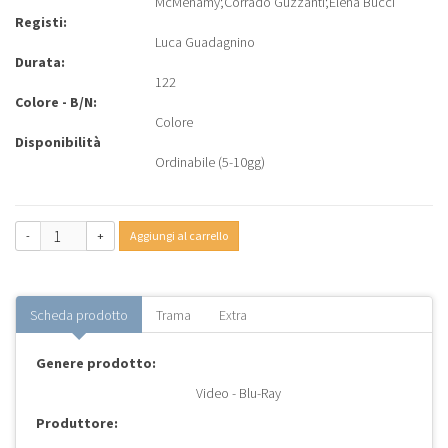
McMenamy
;
Corrado Guzzanti
;
Elena Bucci
Registi:
Luca Guadagnino
Durata:
122
Colore - B/N:
Colore
Disponibilità
Ordinabile (5-10gg)
-
+
Aggiungi al carrello
Scheda prodotto
Trama
Extra
Genere prodotto:
Video - Blu-Ray
Produttore: