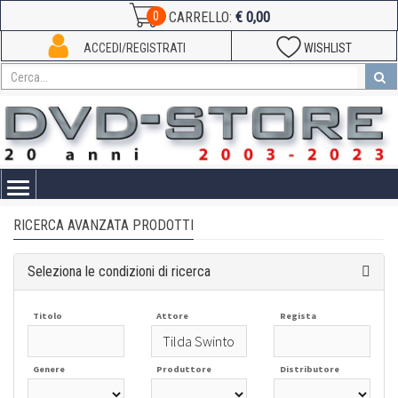
€ 0,00
0
CARRELLO:
ACCEDI/REGISTRATI
WISHLIST
Toggle
navigation
RICERCA AVANZATA PRODOTTI
Seleziona le condizioni di ricerca
Titolo
Attore
Regista
Genere
Produttore
Distributore