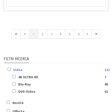
1
2
3
4
5
6
FILTRI RICERCA
Video
113
4K ULTRA HD
7
Blu-Ray
45
DVD-Video
61
Novità
Offerta