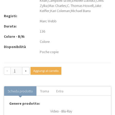
Khan
;
Campbell Scott
;
Embeth Davidtz
;
Chris
Zylka
;
Max Charles
;
C. Thomas Howell
;
Jake
Keiffer
;
Kari Coleman
;
Michael Barra
Registi:
Marc Webb
Durata:
136
Colore - B/N:
Colore
Disponibilità
Poche copie
-
+
Aggiungi al carrello
Scheda prodotto
Trama
Extra
Genere prodotto:
Video - Blu-Ray