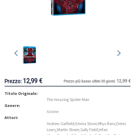
12,99 €
Prezzo:
12,99 €
Prezzo più basso ultimi 30 giorni:
Titolo Originale:
The Amazing Spider-Man
Genere:
Azione
Attori:
Andrew Garfield
;
Emma Stone
;
Rhys Ifans
;
Denis
Leary
;
Martin Sheen
;
Sally Field
;
Irrfan