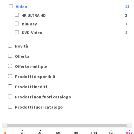
Video
11
4K ULTRA HD
2
Blu-Ray
7
DVD-Video
2
Novità
Offerta
Offerte multiple
Prodotti disponibili
Prodotti inediti
Prodotti non fuori catalogo
Prodotti fuori catalogo
0
20
40
60
80
100
120
Max