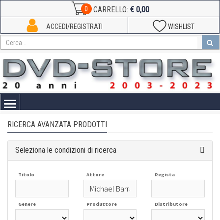
€ 0,00
0
CARRELLO:
ACCEDI/REGISTRATI
WISHLIST
Toggle
navigation
RICERCA AVANZATA PRODOTTI
Seleziona le condizioni di ricerca
Titolo
Attore
Regista
Genere
Produttore
Distributore