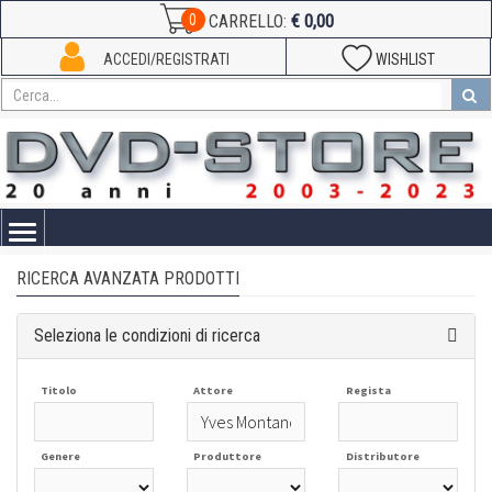
€ 0,00
0
CARRELLO:
ACCEDI/REGISTRATI
WISHLIST
Toggle
navigation
RICERCA AVANZATA PRODOTTI
Seleziona le condizioni di ricerca
Titolo
Attore
Regista
Genere
Produttore
Distributore