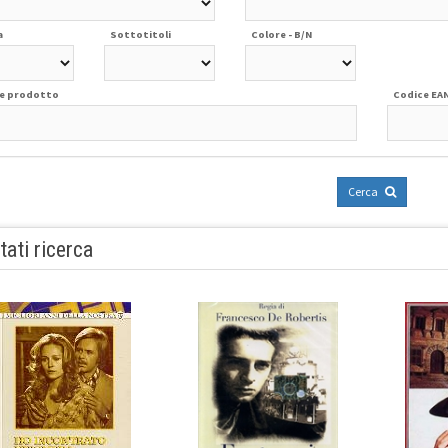
a
Sottotitoli
Colore - B/N
e prodotto
Codice EA
Cerca
tati ricerca