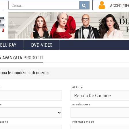
I
ACCEDI/RE
BLU-RAY
DVD-VIDEO
A AVANZATA PRODOTTI
ona le condizioni di ricerca
o
Attore
e
Produttore
zione
Formato video