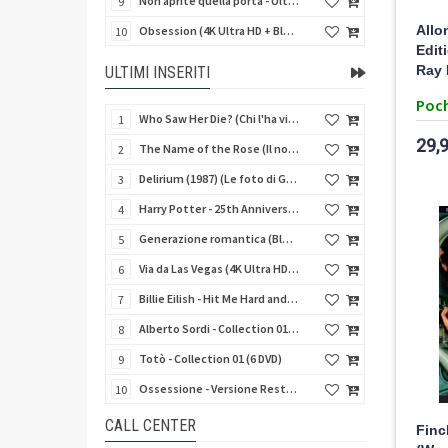
Non aprite quella porta - Ultimate Edition (4K Ultra HD + 3 Blu-Ray Disc + 2 Bonus Disc + Booklet)
9
Allo
Obsession (4K Ultra HD + Blu-Ray Disc)
10
Edit
Ray 
ULTIMI INSERITI
Poch
Who Saw Her Die? (Chi l'ha vista morire?) - Limited Edition (Import UK) (Blu-Ray Disc)
1
29,
The Name of the Rose (Il nome della rosa) (Import UK) (4K Ultra HD + Blu-Ray Disc) (NO AUDIO ITA)
2
Delirium (1987) (Le foto di Gioia) (Import UK) (4K Ultra HD + Blu-Ray Disc)
3
Harry Potter - 25th Anniversary Library Case (8 4K Ultra HD + 8 Blu-Ray Disc + Card - SteelBook)
4
Generazione romantica (Blu-Ray Disc)
5
Via da Las Vegas (4K Ultra HD + Blu-Ray Disc)
6
Billie Eilish - Hit Me Hard and Soft The Tour (Import UK) (Blu-Ray Disc) (NO AUDIO ITA)
7
Alberto Sordi - Collection 01 (6 DVD)
8
Totò - Collection 01 (6 DVD)
9
Ossessione - Versione Restaurata 4K
10
CALL CENTER
Finc