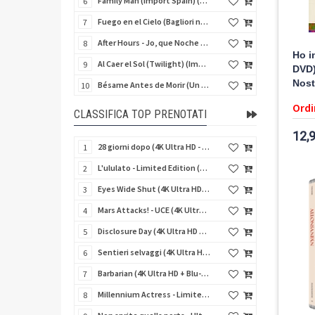
Family Man (Import Spain) (Blu-Ray Disc)
6
Fuego en el Cielo (Bagliori nel buio) (Import Spain) (Blu-Ray Disc)
7
After Hours - Jo, que Noche (Fuori orario) (Import Spain) (Blu-Ray Disc)
8
Ho i
Al Caer el Sol (Twilight) (Import Spain) (Blu-Ray Disc)
9
DVD) 
Nost
Bésame Antes de Morir (Un bacio prima di morire) (Import Spain) (Blu-Ray Disc)
10
Ordi
CLASSIFICA TOP PRENOTATI
12,
28 giorni dopo (4K Ultra HD - SteelBook)
1
L'ululato - Limited Edition (4K Ultra HD + Blu-Ray Disc + CD + Booklet + Card)
2
Eyes Wide Shut (4K Ultra HD + Blu-Ray Disc - SteelBook)
3
Mars Attacks! - UCE (4K Ultra HD + Blu-Ray Disc - SteelBook)
4
Disclosure Day (4K Ultra HD + Blu-Ray Disc - SteelBook)
5
Sentieri selvaggi (4K Ultra HD + Blu-Ray Disc - SteelBook)
6
Barbarian (4K Ultra HD + Blu-Ray Disc - SteelBook)
7
Millennium Actress - Limited Edition (4K Ultra HD + Blu-Ray Disc + Booklet)
8