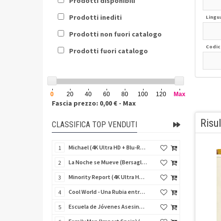
Prodotti disponibili
Prodotti inediti
Lingu
Prodotti non fuori catalogo
Codic
Prodotti fuori catalogo
0
20
40
60
80
100
120
Max
Fascia prezzo: 0,00 € - Max
Risul
CLASSIFICA TOP VENDUTI
Michael (4K Ultra HD + Blu-Ray Disc - SteelBook)
1
La Noche se Mueve (Bersaglio di notte) (Import Spain) (Blu-Ray Disc)
2
Minority Report (4K Ultra HD + Blu-Ray Disc - SteelBook)
3
Cool World - Una Rubia entre Dos Mundos (Fuga dal mondo dei sogni) (Import Spain) (Blu-Ray Disc)
4
Escuela de Jóvenes Asesinos (Schegge di follia) (Import Spain) (Blu-Ray Disc)
5