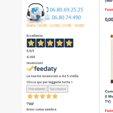
(War
Fuor
0,00
Eccellente
5,0
/5
4.164
recensioni
Le nostre recensioni a 4 e 5 stelle.
Clicca qui per leggerle tutte >
Precedente
Successivo
Come
(I Mi
TV)
Oggi
bravi come sembra
Fuor