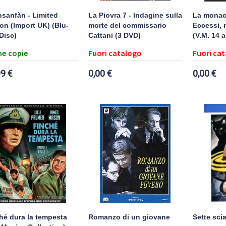
nsanfàn - Limited
La Piovra 7 - Indagine sulla
La monac
ion (Import UK) (Blu-
morte del commissario
Eccessi, m
Disc)
Cattani (3 DVD)
(V.M. 14 a
e copie
Fuori catalogo
Fuori ca
99 €
0,00 €
0,00 €
hé dura la tempesta
Romanzo di un giovane
Sette scia