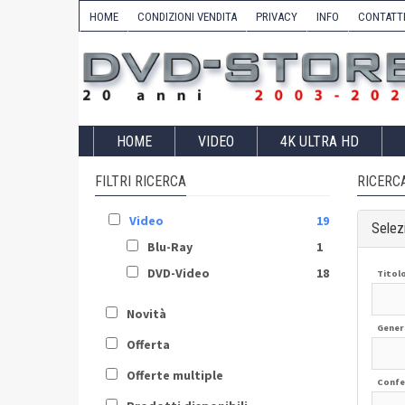
HOME
CONDIZIONI VENDITA
PRIVACY
INFO
CONTATT
HOME
VIDEO
4K ULTRA HD
FILTRI RICERCA
RICERC
Video
19
Selezi
Blu-Ray
1
DVD-Video
18
Titol
Novità
Gener
Offerta
Offerte multiple
Confe