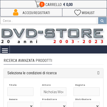
€ 0,00
0
CARRELLO:
ACCEDI/REGISTRATI
WISHLIST
Toggle
navigation
RICERCA AVANZATA PRODOTTI
Seleziona le condizioni di ricerca
Titolo
Attore
Regista
Genere
Produttore
Distributore