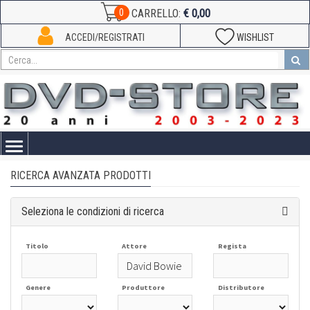
€ 0,00
0
CARRELLO:
ACCEDI/REGISTRATI
WISHLIST
Toggle
navigation
RICERCA AVANZATA PRODOTTI
Seleziona le condizioni di ricerca
Titolo
Attore
Regista
Genere
Produttore
Distributore