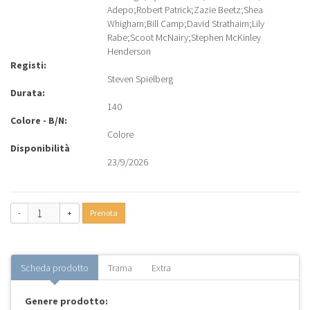
Adepo
;
Robert Patrick
;
Zazie Beetz
;
Shea
Whigham
;
Bill Camp
;
David Strathairn
;
Lily
Rabe
;
Scoot McNairy
;
Stephen McKinley
Henderson
Registi:
Steven Spielberg
Durata:
140
Colore - B/N:
Colore
Disponibilità
23/9/2026
-
+
Prenota
Scheda prodotto
Trama
Extra
Genere prodotto: