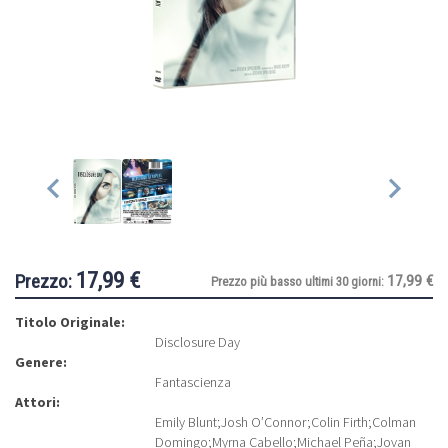
17,99 €
Prezzo:
17,99 €
Prezzo più basso ultimi 30 giorni:
Titolo Originale:
Disclosure Day
Genere:
Fantascienza
Attori:
Emily Blunt
;
Josh O’Connor
;
Colin Firth
;
Colman
Domingo
;
Myrna Cabello
;
Michael Peña
;
Jovan