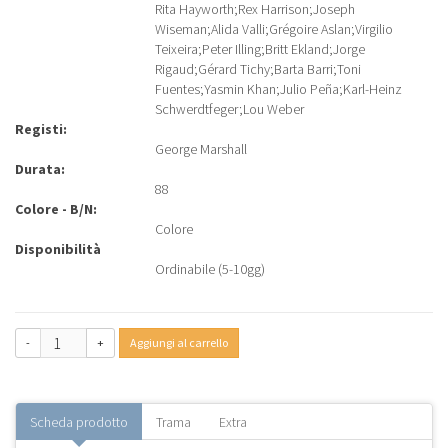
Rita Hayworth
;
Rex Harrison
;
Joseph
Wiseman
;
Alida Valli
;
Grégoire Aslan
;
Virgilio
Teixeira
;
Peter Illing
;
Britt Ekland
;
Jorge
Rigaud
;
Gérard Tichy
;
Barta Barri
;
Toni
Fuentes
;
Yasmin Khan
;
Julio Peña
;
Karl-Heinz
Schwerdtfeger
;
Lou Weber
Registi:
George Marshall
Durata:
88
Colore - B/N:
Colore
Disponibilità
Ordinabile (5-10gg)
-
+
Aggiungi al carrello
Scheda prodotto
Trama
Extra