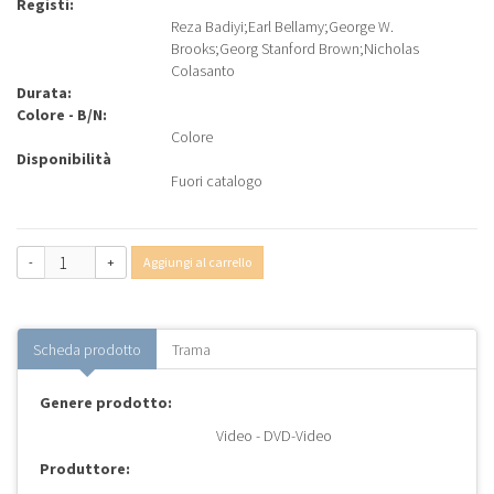
Registi:
Reza Badiyi
;
Earl Bellamy
;
George W.
Brooks
;
Georg Stanford Brown
;
Nicholas
Colasanto
Durata:
Colore - B/N:
Colore
Disponibilità
Fuori catalogo
-
+
Aggiungi al carrello
Scheda prodotto
Trama
Genere prodotto:
Video - DVD-Video
Produttore: