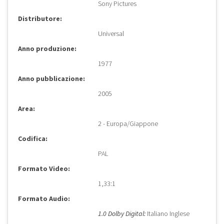
Sony Pictures
Distributore:
Universal
Anno produzione:
1977
Anno pubblicazione:
2005
Area:
2 - Europa/Giappone
Codifica:
PAL
Formato Video:
1,33:1
Formato Audio:
1.0 Dolby Digital:
Italiano Inglese