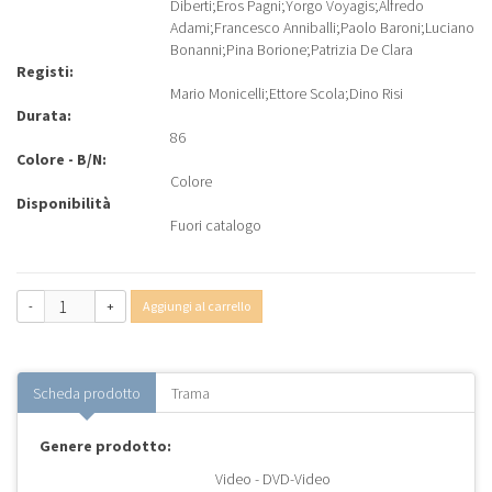
Diberti
;
Eros Pagni
;
Yorgo Voyagis
;
Alfredo
Adami
;
Francesco Anniballi
;
Paolo Baroni
;
Luciano
Bonanni
;
Pina Borione
;
Patrizia De Clara
Registi:
Mario Monicelli
;
Ettore Scola
;
Dino Risi
Durata:
86
Colore - B/N:
Colore
Disponibilità
Fuori catalogo
-
+
Aggiungi al carrello
Scheda prodotto
Trama
Genere prodotto:
Video - DVD-Video