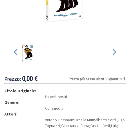
0,00 €
Prezzo:
n.d.
Prezzo più basso ultimi 30 giorni:
Titolo Originale:
I nuovi mostri
Genere:
Commedia
Attori:
Vittorio Gassman
;
Ornella Muti
;
Alberto Sordi
;
Ugo
Tognazzi
;
Gianfranco Barra
;
Orietta Berti
;
Luigi