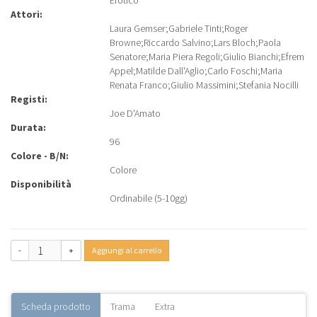
Erotico
Attori:
Laura Gemser
;
Gabriele Tinti
;
Roger
Browne
;
Riccardo Salvino
;
Lars Bloch
;
Paola
Senatore
;
Maria Piera Regoli
;
Giulio Bianchi
;
Efrem
Appel
;
Matilde Dall'Aglio
;
Carlo Foschi
;
Maria
Renata Franco
;
Giulio Massimini
;
Stefania Nocilli
Registi:
Joe D'Amato
Durata:
96
Colore - B/N:
Colore
Disponibilità
Ordinabile (5-10gg)
-
+
Aggiungi al carrello
Scheda prodotto
Trama
Extra