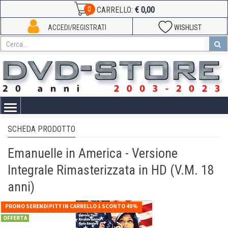
€ 0,00
0
CARRELLO:
ACCEDI/REGISTRATI
WISHLIST
Toggle
navigation
SCHEDA PRODOTTO
Emanuelle in America - Versione
Integrale Rimasterizzata in HD (V.M. 18
anni)
PROMO SERENDIPITY IN CARRELLO 1 SCONTO 40%
OFFERTA