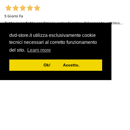
5 Giorni Fa
Tutto in perfette condizioni, arrivati prima del previsto, ottimo...
dvd-store.it utilizza esclusivamente cookie
Acquirente verificato
tecnici necessari al corretto funzionamento
del sito.
Learn more
6 Giorni Fa
Sempre più soddisfatto!! I film arrivano integri e sicuri!
Ok! Accetto.
Acquirente verificato
6 Giorni Fa
Come sempre impeccabili!
Acquirente verificato