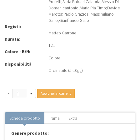
Proietti
;
Alida Baldari Calabria
;
Alessio Di
Domenicantonio
;
Maria Pia Timo
;
Davide
Marotta
;
Paolo Graziosi
;
Massimiliano
Gallo
;
Gianfranco Gallo
Registi:
Matteo Garrone
Durata:
121
Colore - B/N:
Colore
Disponibilità
Ordinabile (5-10gg)
-
+
Aggiungi al carrello
Scheda prodotto
Trama
Extra
Genere prodotto: