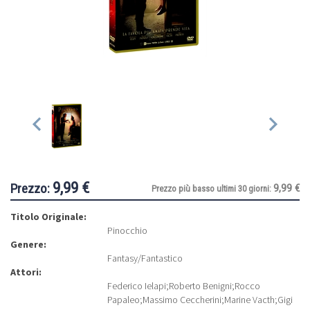
9,99 €
Prezzo:
9,99 €
Prezzo più basso ultimi 30 giorni:
Titolo Originale:
Pinocchio
Genere:
Fantasy/Fantastico
Attori:
Federico Ielapi
;
Roberto Benigni
;
Rocco
Papaleo
;
Massimo Ceccherini
;
Marine Vacth
;
Gigi