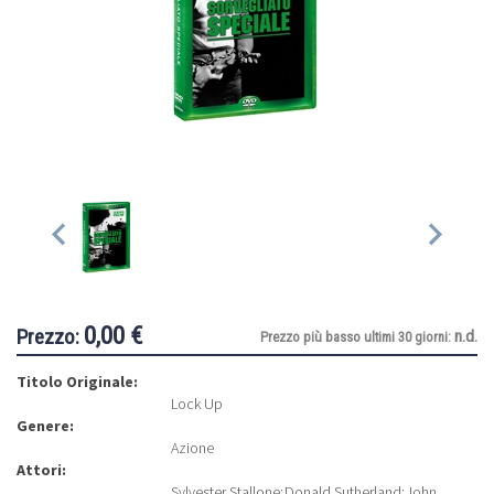
0,00 €
Prezzo:
n.d.
Prezzo più basso ultimi 30 giorni:
Titolo Originale:
Lock Up
Genere:
Azione
Attori:
Sylvester Stallone
;
Donald Sutherland
;
John