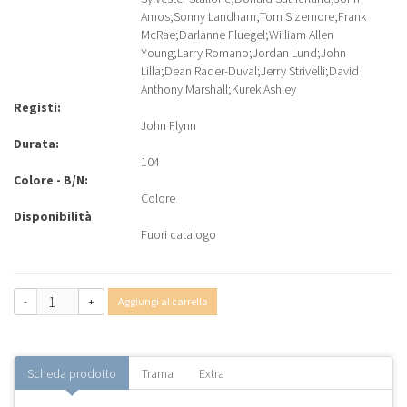
Amos
;
Sonny Landham
;
Tom Sizemore
;
Frank
McRae
;
Darlanne Fluegel
;
William Allen
Young
;
Larry Romano
;
Jordan Lund
;
John
Lilla
;
Dean Rader-Duval
;
Jerry Strivelli
;
David
Anthony Marshall
;
Kurek Ashley
Registi:
John Flynn
Durata:
104
Colore - B/N:
Colore
Disponibilità
Fuori catalogo
-
+
Aggiungi al carrello
Scheda prodotto
Trama
Extra