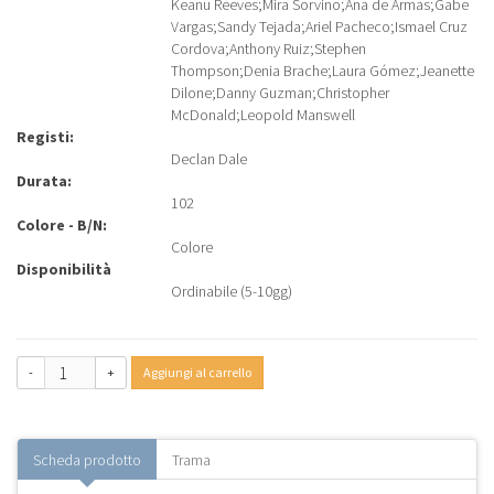
Keanu Reeves
;
Mira Sorvino
;
Ana de Armas
;
Gabe
Vargas
;
Sandy Tejada
;
Ariel Pacheco
;
Ismael Cruz
Cordova
;
Anthony Ruiz
;
Stephen
Thompson
;
Denia Brache
;
Laura Gómez
;
Jeanette
Dilone
;
Danny Guzman
;
Christopher
McDonald
;
Leopold Manswell
Registi:
Declan Dale
Durata:
102
Colore - B/N:
Colore
Disponibilità
Ordinabile (5-10gg)
-
+
Aggiungi al carrello
Scheda prodotto
Trama