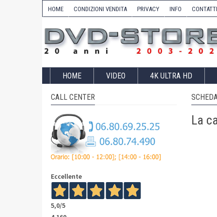
HOME
CONDIZIONI VENDITA
PRIVACY
INFO
CONTATT
HOME
VIDEO
4K ULTRA HD
CALL CENTER
SCHEDA
La ca
Eccellente
5,0
/5
4.160