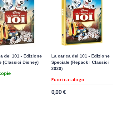
a dei 101 - Edizione
La carica dei 101 - Edizione
e (Classici Disney)
Speciale (Repack I Classici
2020)
copie
Fuori catalogo
0,00 €