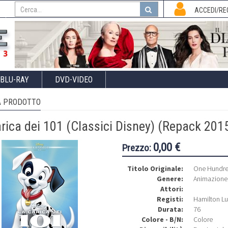
I
ACCEDI/RE
BLU-RAY
DVD-VIDEO
 PRODOTTO
rica dei 101 (Classici Disney) (Repack 201
0,00 €
Prezzo:
Titolo Originale:
One Hundre
Genere:
Animazione
Attori:
Registi:
Hamilton L
Durata:
76
Colore - B/N:
Colore