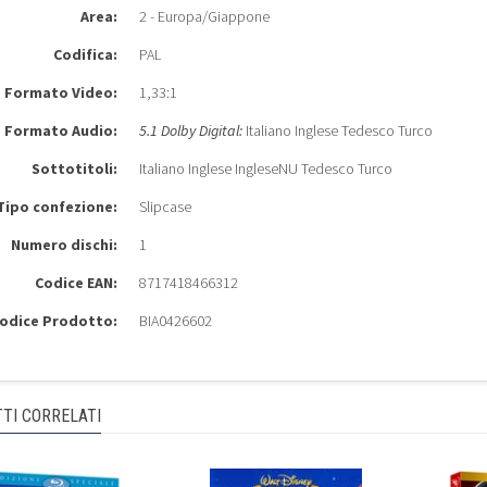
Area:
2 - Europa/Giappone
Codifica:
PAL
Formato Video:
1,33:1
Formato Audio:
5.1 Dolby Digital:
Italiano Inglese Tedesco Turco
Sottotitoli:
Italiano Inglese IngleseNU Tedesco Turco
Tipo confezione:
Slipcase
Numero dischi:
1
Codice EAN:
8717418466312
odice Prodotto:
BIA0426602
TI CORRELATI