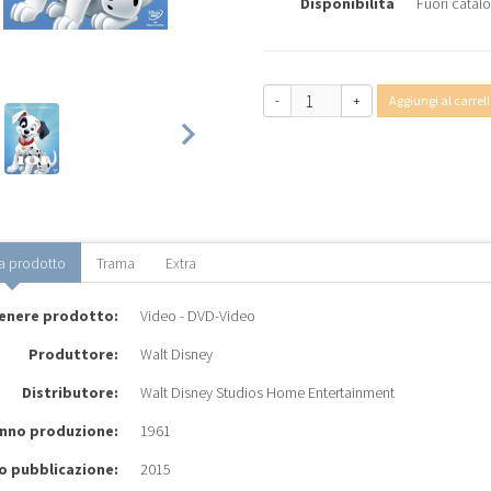
Disponibilità
Fuori catal
-
+
Aggiungi al carrell
a prodotto
Trama
Extra
enere prodotto:
Video - DVD-Video
Produttore:
Walt Disney
Distributore:
Walt Disney Studios Home Entertainment
nno produzione:
1961
o pubblicazione:
2015