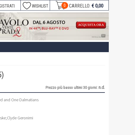
€ 0,00
0
CARRELLO:
GISTRATI
WISHLIST
5)
n.d.
Prezzo più basso ultimi 30 giorni:
d and One Dalmatians
uske
;
Clyde Geronimi