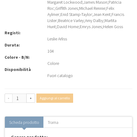
Margaret Lockwood
;
James Mason
;
Patricia
Roc
;
Griffith Jones
;
Michael Rennie
;
Felix
Aylmer
;
Enid Stamp-Taylor
;
Jean Kent
;
Francis
Lister
;
Beatrice Varley
;
Amy Dalby
;
Martita
Hunt
;
David Horne
;
Emrys Jones
;
Helen Goss
Registi:
Leslie Arliss
Durata:
104
Colore - B/N:
Colore
Disponibilità
Fuori catalogo
-
+
Aggiungi al carrello
Scheda prodotto
Trama