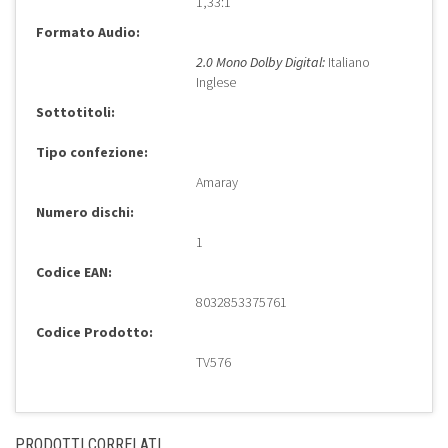
1,33:1
Formato Audio:
2.0 Mono Dolby Digital:
Italiano
Inglese
Sottotitoli:
Tipo confezione:
Amaray
Numero dischi:
1
Codice EAN:
8032853375761
Codice Prodotto:
TV576
PRODOTTI CORRELATI