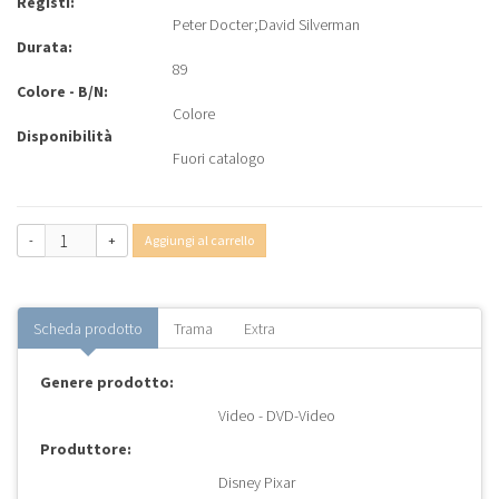
Registi:
Peter Docter
;
David Silverman
Durata:
89
Colore - B/N:
Colore
Disponibilità
Fuori catalogo
-
+
Aggiungi al carrello
Scheda prodotto
Trama
Extra
Genere prodotto:
Video - DVD-Video
Produttore:
Disney Pixar