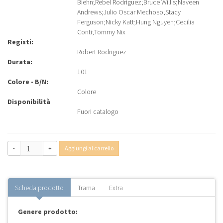
Biehn
;
Rebel Rodriguez
;
Bruce Willis
;
Naveen
Andrews
;
Julio Oscar Mechoso
;
Stacy
Ferguson
;
Nicky Katt
;
Hung Nguyen
;
Cecilia
Conti
;
Tommy Nix
Registi:
Robert Rodriguez
Durata:
101
Colore - B/N:
Colore
Disponibilità
Fuori catalogo
-
+
Aggiungi al carrello
Scheda prodotto
Trama
Extra
Genere prodotto: