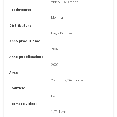
Video - DVD-Video
Produttore:
Medusa
Distributore:
Eagle Pictures
Anno produzione:
2007
Anno pubblicazione:
2009
Area:
2 - Europa/Giappone
Codifica:
PAL
Formato Video:
1,78:1 Anamorfico