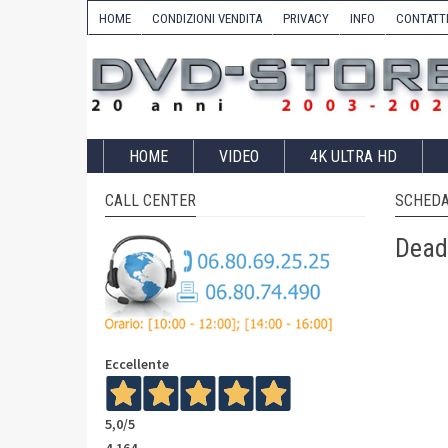
HOME
CONDIZIONI VENDITA
PRIVACY
INFO
CONTATT
HOME
VIDEO
4K ULTRA HD
CALL CENTER
SCHEDA
Dead 
Eccellente
5,0
/5
4.164