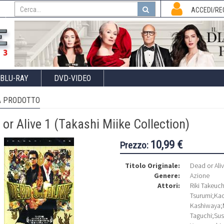
I
ACCEDI/RE
BLU-RAY
DVD-VIDEO
 PRODOTTO
or Alive 1 (Takashi Miike Collection)
10,99 €
Prezzo:
Titolo Originale:
Dead or Ali
Genere:
Azione
Attori:
Riki Takeuch
Tsurumi
;
Kao
Kashiwaya
;
Taguchi
;
Sus