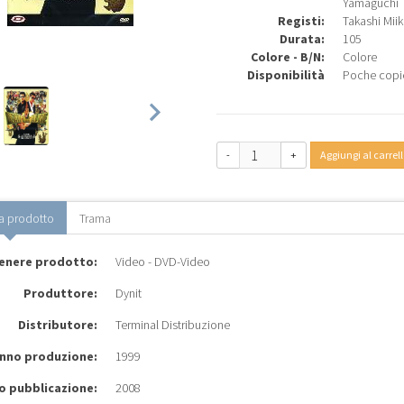
Yamaguchi
Registi:
Takashi Mii
Durata:
105
Colore - B/N:
Colore
Disponibilità
Poche copi
-
+
Aggiungi al carrell
a prodotto
Trama
enere prodotto:
Video - DVD-Video
Produttore:
Dynit
Distributore:
Terminal Distribuzione
nno produzione:
1999
o pubblicazione:
2008