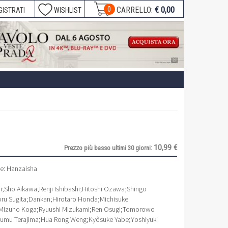
€ 0,00
0
CARRELLO:
GISTRATI
WISHLIST
10,99 €
Prezzo più basso ultimi 30 giorni:
ve: Hanzaisha
i
;
Sho Aikawa
;
Renji Ishibashi
;
Hitoshi Ozawa
;
Shingo
ru Sugita
;
Dankan
;
Hirotaro Honda
;
Michisuke
Mizuho Koga
;
Ryuushi Mizukami
;
Ren Osugi
;
Tomorowo
umu Terajima
;
Hua Rong Weng
;
Kyôsuke Yabe
;
Yoshiyuki