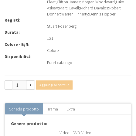
Fleet
;
Clifton James
;
Morgan Woodward
;
Luke
Askew
;
Marc Cavell
;
Richard Davalos
;
Robert
Donner
;
Warren Finnerty
;
Dennis Hopper
Registi:
Stuart Rosenberg
Durata:
121
Colore - B/N:
Colore
Disponibilità
Fuori catalogo
-
+
Aggiungi al carrello
Scheda prodotto
Trama
Extra
Genere prodotto:
Video - DVD-Video