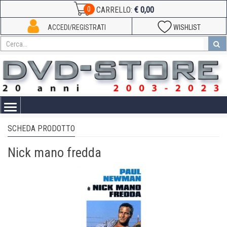
€ 0,00
0
CARRELLO:
ACCEDI/REGISTRATI
WISHLIST
Toggle
navigation
SCHEDA PRODOTTO
Nick mano fredda