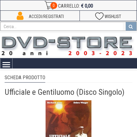
€ 0,00
0
CARRELLO:
ACCEDI/REGISTRATI
WISHLIST
Toggle
navigation
SCHEDA PRODOTTO
Ufficiale e Gentiluomo (Disco Singolo)