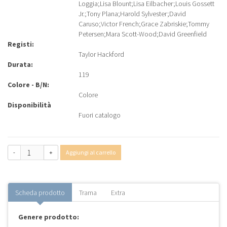
Loggia
;
Lisa Blount
;
Lisa Eilbacher
;
Louis Gossett
Jr.
;
Tony Plana
;
Harold Sylvester
;
David
Caruso
;
Victor French
;
Grace Zabriskie
;
Tommy
Petersen
;
Mara Scott-Wood
;
David Greenfield
Registi:
Taylor Hackford
Durata:
119
Colore - B/N:
Colore
Disponibilità
Fuori catalogo
-
+
Aggiungi al carrello
Scheda prodotto
Trama
Extra
Genere prodotto: