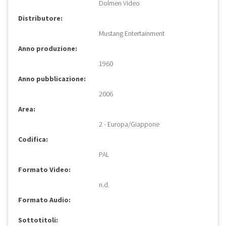
Dolmen Video
Distributore:
Mustang Entertainment
Anno produzione:
1960
Anno pubblicazione:
2006
Area:
2 - Europa/Giappone
Codifica:
PAL
Formato Video:
n.d.
Formato Audio:
Sottotitoli: