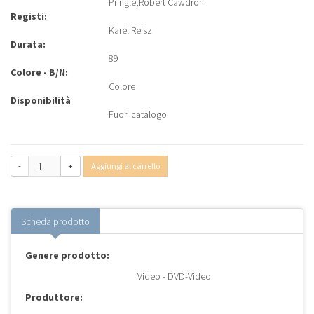
Pringle
;
Robert Cawdron
Registi:
Karel Reisz
Durata:
89
Colore - B/N:
Colore
Disponibilità
Fuori catalogo
-
+
Aggiungi al carrello
Scheda prodotto
Genere prodotto:
Video - DVD-Video
Produttore: