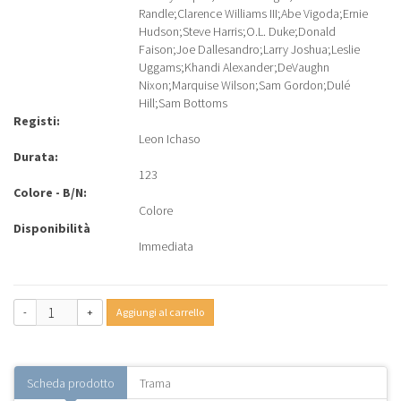
Randle
;
Clarence Williams III
;
Abe Vigoda
;
Ernie
Hudson
;
Steve Harris
;
O.L. Duke
;
Donald
Faison
;
Joe Dallesandro
;
Larry Joshua
;
Leslie
Uggams
;
Khandi Alexander
;
DeVaughn
Nixon
;
Marquise Wilson
;
Sam Gordon
;
Dulé
Hill
;
Sam Bottoms
Registi:
Leon Ichaso
Durata:
123
Colore - B/N:
Colore
Disponibilità
Immediata
-
+
Aggiungi al carrello
Scheda prodotto
Trama