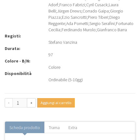
Adorf
;
Franco Fabrizi
;
Cyril Cusack
;
Laura
Belli
;
Jürgen Drews
;
Corrado Gaipa
;
Giorgio
Piazza
;
Ezio Sancrotti
;
Piero Tiberi
;
Diego
Reggente
;
Ada Pometti
;
Sergio Serafini
;
Fortunato
Cecilia
;
Ferdinando Murolo
;
Gianfranco Barra
Registi:
Stefano Vanzina
Durata:
97
Colore - B/N:
Colore
Disponibilità
Ordinabile (5-10gg)
-
+
Aggiungi al carrello
Scheda prodotto
Trama
Extra