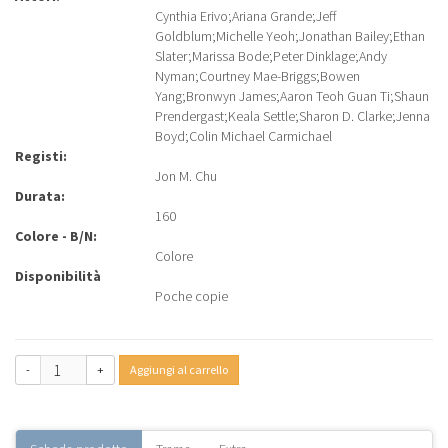
Cynthia Erivo
;
Ariana Grande
;
Jeff
Goldblum
;
Michelle Yeoh
;
Jonathan Bailey
;
Ethan
Slater
;
Marissa Bode
;
Peter Dinklage
;
Andy
Nyman
;
Courtney Mae-Briggs
;
Bowen
Yang
;
Bronwyn James
;
Aaron Teoh Guan Ti
;
Shaun
Prendergast
;
Keala Settle
;
Sharon D. Clarke
;
Jenna
Boyd
;
Colin Michael Carmichael
Registi:
Jon M. Chu
Durata:
160
Colore - B/N:
Colore
Disponibilità
Poche copie
-
+
Aggiungi al carrello