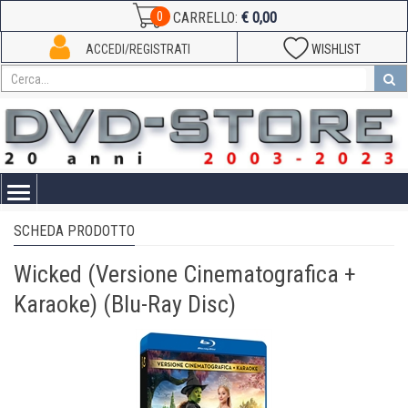
€ 0,00
0
CARRELLO:
ACCEDI/REGISTRATI
WISHLIST
Toggle
navigation
SCHEDA PRODOTTO
Wicked (Versione Cinematografica +
Karaoke) (Blu-Ray Disc)