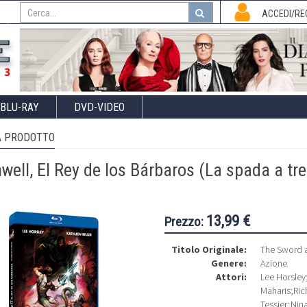
I
ACCEDI/RE
BLU-RAY
DVD-VIDEO
 PRODOTTO
ell, El Rey de los Bárbaros (La spada a tre
13,99 €
Prezzo:
Titolo Originale:
The Sword a
Genere:
Azione
Attori:
Lee Horsley
Maharis
;
Ric
Tessier
;
Nina