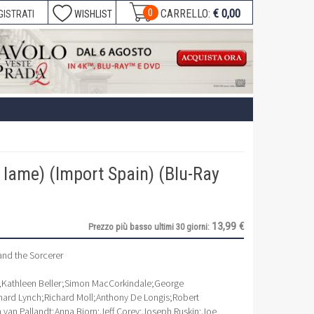
€ 0,00
0
CARRELLO:
GISTRATI
WISHLIST
 lame) (Import Spain) (Blu-Ray
13,99 €
Prezzo più basso ultimi 30 giorni:
nd the Sorcerer
;
Kathleen Beller
;
Simon MacCorkindale
;
George
hard Lynch
;
Richard Moll
;
Anthony De Longis
;
Robert
 van Pallandt
;
Anna Bjorn
;
Jeff Corey
;
Joseph Ruskin
;
Joe