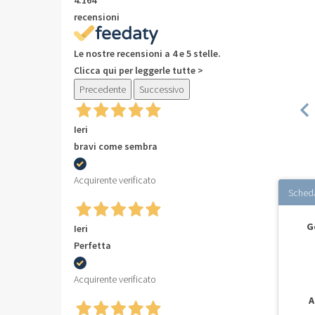
recensioni
Le nostre recensioni a 4 e 5 stelle.
Clicca qui per leggerle tutte >
Precedente
Successivo
Ieri
bravi come sembra
Acquirente verificato
Sched
G
Ieri
Perfetta
Acquirente verificato
A