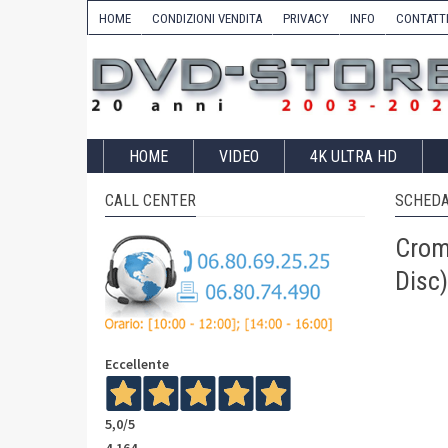
HOME
CONDIZIONI VENDITA
PRIVACY
INFO
CONTATT
HOME
VIDEO
4K ULTRA HD
CALL CENTER
SCHEDA
Cromw
Disc)
Eccellente
5,0
/5
4.164