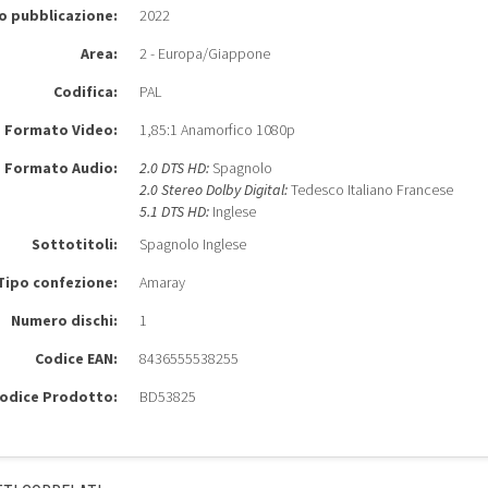
o pubblicazione:
2022
Area:
2 - Europa/Giappone
Codifica:
PAL
Formato Video:
1,85:1 Anamorfico 1080p
Formato Audio:
2.0 DTS HD:
Spagnolo
2.0 Stereo Dolby Digital:
Tedesco Italiano Francese
5.1 DTS HD:
Inglese
Sottotitoli:
Spagnolo Inglese
Tipo confezione:
Amaray
Numero dischi:
1
Codice EAN:
8436555538255
odice Prodotto:
BD53825