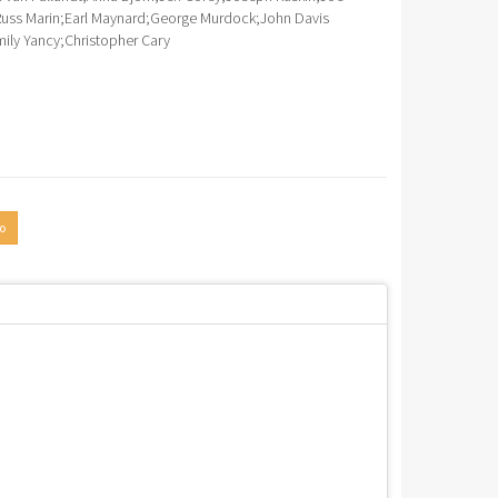
uss Marin
;
Earl Maynard
;
George Murdock
;
John Davis
ily Yancy
;
Christopher Cary
o