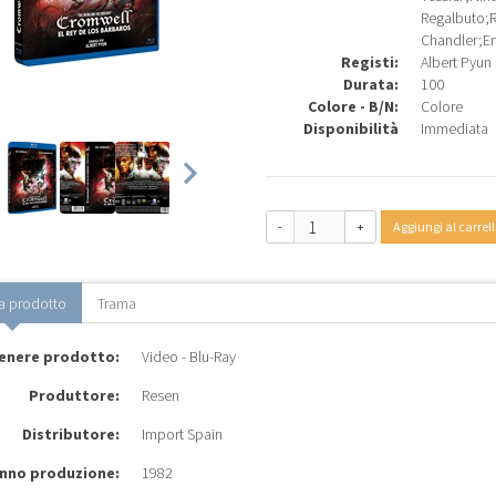
Regalbuto
;
R
Chandler
;
Em
Registi:
Albert Pyun
Durata:
100
Colore - B/N:
Colore
Disponibilità
Immediata
-
+
Aggiungi al carrell
a prodotto
Trama
enere prodotto:
Video - Blu-Ray
Produttore:
Resen
Distributore:
Import Spain
nno produzione:
1982