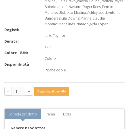
Molina
;
Lucia Bravo
;
Valeria Golino
;
Patricia Reyes
Spíndola
;
Loló Navarro
;
Roger Rees
;
Fermín
Martínez
;
Roberto Medina
;
Ashley Judd
;
Antonio
Banderas
;
Lila Downs
;
Martha Claudia
Moreno
;
Maria Ines Pintado
;
Aida López
Registi:
Julie Taymor
Durata:
123
Colore - B/N:
Colore
Disponibilità
Poche copie
-
+
Aggiungi al carrello
Scheda prodotto
Trama
Extra
Genere prodotto: