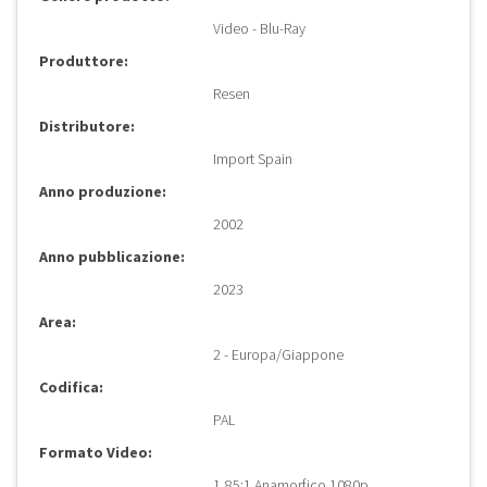
Video - Blu-Ray
Produttore:
Resen
Distributore:
Import Spain
Anno produzione:
2002
Anno pubblicazione:
2023
Area:
2 - Europa/Giappone
Codifica:
PAL
Formato Video:
1,85:1 Anamorfico 1080p