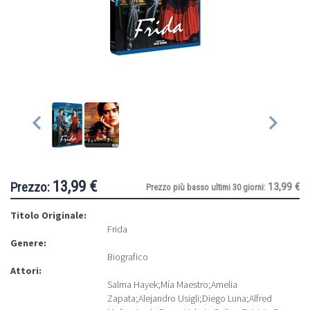
13,99 €
Prezzo:
13,99 €
Prezzo più basso ultimi 30 giorni:
Titolo Originale:
Frida
Genere:
Biografico
Attori:
Salma Hayek
;
Mía Maestro
;
Amelia
Zapata
;
Alejandro Usigli
;
Diego Luna
;
Alfred