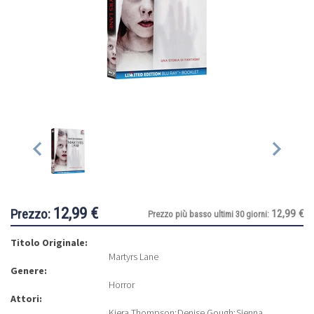
12,99 €
Prezzo:
12,99 €
Prezzo più basso ultimi 30 giorni:
Titolo Originale:
Martyrs Lane
Genere:
Horror
Attori:
Kiera Thompson
;
Denise Gough
;
Sienna