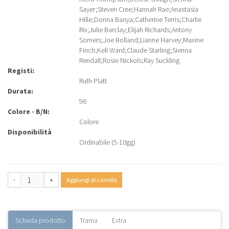
Sayer
;
Steven Cree
;
Hannah Rae
;
Anastasia
Hille
;
Donna Banya
;
Catherine Terris
;
Charlie
Rix
;
Julie Barclay
;
Elijah Richards
;
Antony
Somers
;
Joe Bolland
;
Lianne Harvey
;
Maxine
Finch
;
Kell Ward
;
Claude Starling
;
Sienna
Rendall
;
Rosie Nickols
;
Ray Suckling
Registi:
Ruth Platt
Durata:
96
Colore - B/N:
Colore
Disponibilità
Ordinabile (5-10gg)
-
+
Aggiungi al carrello
Scheda prodotto
Trama
Extra