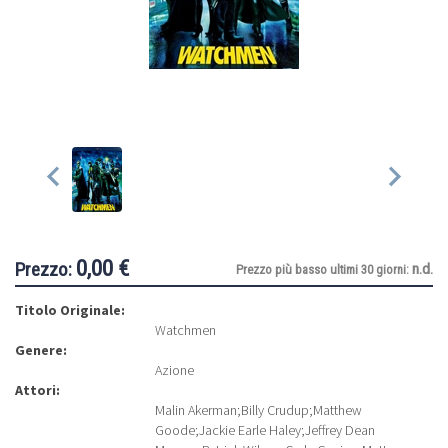
0,00 €
Prezzo:
n.d.
Prezzo più basso ultimi 30 giorni:
Titolo Originale:
Watchmen
Genere:
Azione
Attori:
Malin Akerman
;
Billy Crudup
;
Matthew
Goode
;
Jackie Earle Haley
;
Jeffrey Dean