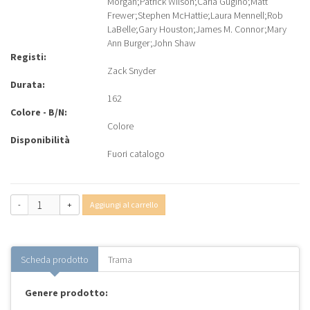
Morgan
;
Patrick Wilson
;
Carla Gugino
;
Matt
Frewer
;
Stephen McHattie
;
Laura Mennell
;
Rob
LaBelle
;
Gary Houston
;
James M. Connor
;
Mary
Ann Burger
;
John Shaw
Registi:
Zack Snyder
Durata:
162
Colore - B/N:
Colore
Disponibilità
Fuori catalogo
-
+
Aggiungi al carrello
Scheda prodotto
Trama
Genere prodotto: