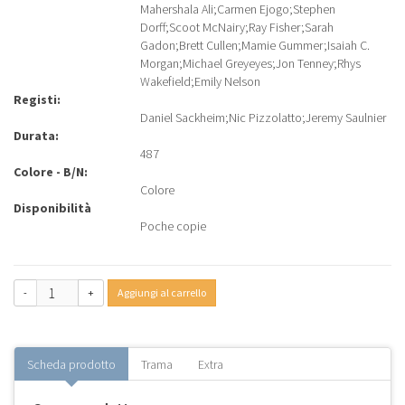
Mahershala Ali
;
Carmen Ejogo
;
Stephen
Dorff
;
Scoot McNairy
;
Ray Fisher
;
Sarah
Gadon
;
Brett Cullen
;
Mamie Gummer
;
Isaiah C.
Morgan
;
Michael Greyeyes
;
Jon Tenney
;
Rhys
Wakefield
;
Emily Nelson
Registi:
Daniel Sackheim
;
Nic Pizzolatto
;
Jeremy Saulnier
Durata:
487
Colore - B/N:
Colore
Disponibilità
Poche copie
-
+
Aggiungi al carrello
Scheda prodotto
Trama
Extra