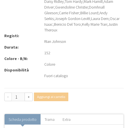
Daisy Ridley
;
Tom Hardy
;
Mark Hamill
;
Adam
Driver
;
Gwendoline Christie
;
Domhnall
Gleeson
;
Carrie Fisher
;
Billie Lourd
;
Andy
Serkis
;
Joseph Gordon-Levitt
;
Laura Dern
;
Oscar
Isaac
;
Benicio Del Toro
;
Kelly Marie Tran
;
Justin
Theroux
Registi:
Rian Johnson
Durata:
152
Colore - B/N:
Colore
Disponibilità
Fuori catalogo
-
+
Aggiungi al carrello
Scheda prodotto
Trama
Extra