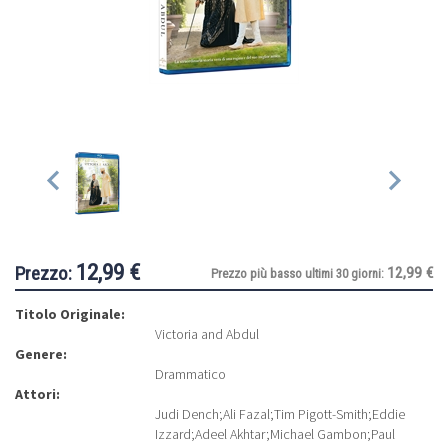
12,99 €
Prezzo:
12,99 €
Prezzo più basso ultimi 30 giorni:
Titolo Originale:
Victoria and Abdul
Genere:
Drammatico
Attori:
Judi Dench
;
Ali Fazal
;
Tim Pigott-Smith
;
Eddie
Izzard
;
Adeel Akhtar
;
Michael Gambon
;
Paul