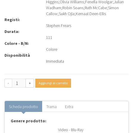
Higgins
;
Olivia Williams
;
Fenella Woolgar
;
Julian
Wadham
;
Robin Soans
;
Ruth McCabe
;
Simon
Callow
;
Sukh Ojla
;
Kemaal Deen-Ellis
Registi:
Stephen Frears
Durata:
111
Colore - B/N:
Colore
Disponibilità
Immediata
-
+
Aggiungi al carrello
Scheda prodotto
Trama
Extra
Genere prodotto:
Video - Blu-Ray