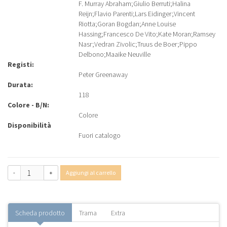
F. Murray Abraham
;
Giulio Berruti
;
Halina
Reijn
;
Flavio Parenti
;
Lars Eidinger
;
Vincent
Riotta
;
Goran Bogdan
;
Anne Louise
Hassing
;
Francesco De Vito
;
Kate Moran
;
Ramsey
Nasr
;
Vedran Zivolic
;
Truus de Boer
;
Pippo
Delbono
;
Maaike Neuville
Registi:
Peter Greenaway
Durata:
118
Colore - B/N:
Colore
Disponibilità
Fuori catalogo
-
+
Aggiungi al carrello
Scheda prodotto
Trama
Extra