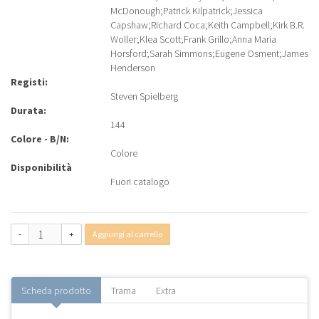
McDonough
;
Patrick Kilpatrick
;
Jessica
Capshaw
;
Richard Coca
;
Keith Campbell
;
Kirk B.R.
Woller
;
Klea Scott
;
Frank Grillo
;
Anna Maria
Horsford
;
Sarah Simmons
;
Eugene Osment
;
James
Henderson
Registi:
Steven Spielberg
Durata:
144
Colore - B/N:
Colore
Disponibilità
Fuori catalogo
-
+
Aggiungi al carrello
Scheda prodotto
Trama
Extra