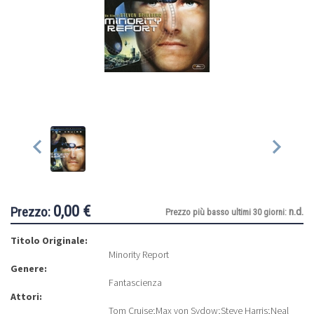
0,00 €
Prezzo:
n.d.
Prezzo più basso ultimi 30 giorni:
Titolo Originale:
Minority Report
Genere:
Fantascienza
Attori:
Tom Cruise
;
Max von Sydow
;
Steve Harris
;
Neal