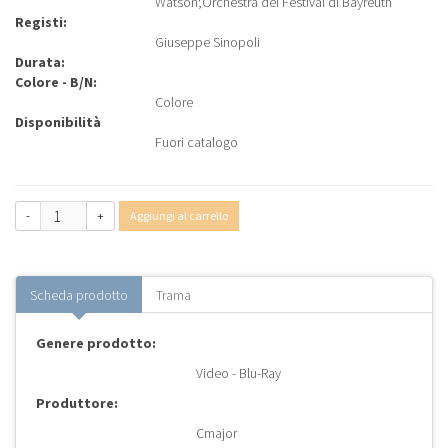
Watson
;
Orchestra del Festival di Bayreuth
Registi:
Giuseppe Sinopoli
Durata:
Colore - B/N:
Colore
Disponibilità
Fuori catalogo
-
+
Aggiungi al carrello
Scheda prodotto
Trama
Genere prodotto:
Video - Blu-Ray
Produttore:
Cmajor