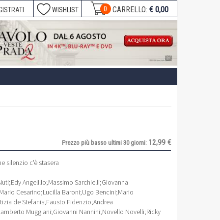
€ 0,00
0
CARRELLO:
GISTRATI
WISHLIST
12,99 €
Prezzo più basso ultimi 30 giorni:
 silenzio c'è stasera
uti
;
Edy Angelillo
;
Massimo Sarchielli
;
Giovanna
Mario Cesarino
;
Lucilla Baroni
;
Ugo Bencini
;
Mario
tizia de Stefanis
;
Fausto Fidenzio
;
Andrea
Lamberto Muggiani
;
Giovanni Nannini
;
Novello Novelli
;
Ricky