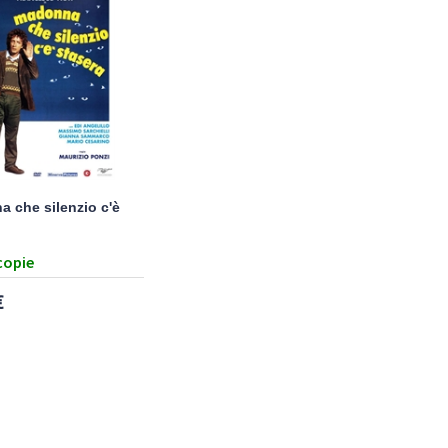
 che silenzio c'è
copie
€