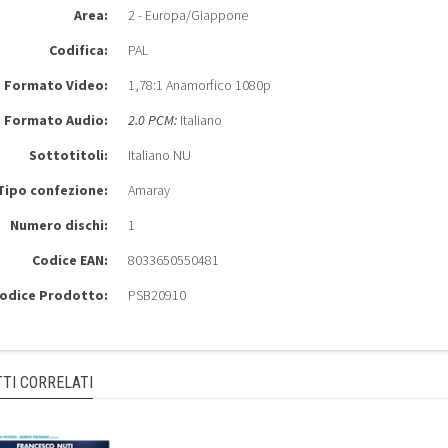
Area:
2 - Europa/Giappone
Codifica:
PAL
Formato Video:
1,78:1 Anamorfico 1080p
Formato Audio:
2.0 PCM:
Italiano
Sottotitoli:
Italiano NU
Tipo confezione:
Amaray
Numero dischi:
1
Codice EAN:
8033650550481
odice Prodotto:
PSB20910
TI CORRELATI