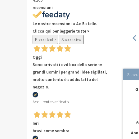
recensioni
Le nostre recensioni a 4 e 5 stelle.
Clicca qui per leggerle tutte >
Precedente
Successivo
Oggi
Sono arrivati i dvd box della serie tv
grandi uomini per grandi idee sigillati,
Sched
molto contento è soddisfatto del
negozio.
G
Acquirente verificato
A
Ieri
bravi come sembra
Ann