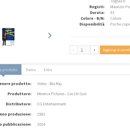
Tognazzi
Registi:
Maurizio Po
Durata:
93
Colore - B/N:
Colore
Disponibilità
Poche copi
-
+
Aggiungi al carrell
a prodotto
Trama
Extra
enere prodotto:
Video - Blu-Ray
Produttore:
Minerva Pictures - Cecchi Gori
Distributore:
CG Entertainment
nno produzione:
1982
o pubblicazione:
2014