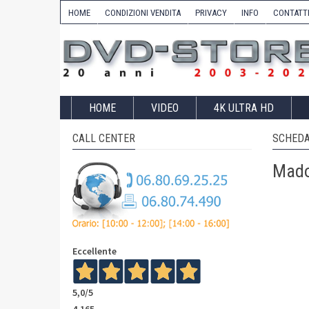
HOME
CONDIZIONI VENDITA
PRIVACY
INFO
CONTATT
HOME
VIDEO
4K ULTRA HD
CALL CENTER
SCHEDA
Madon
Eccellente
5,0
/5
4.165