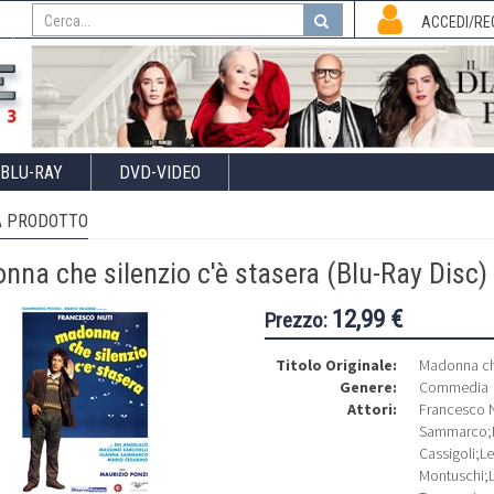
I
ACCEDI/RE
BLU-RAY
DVD-VIDEO
 PRODOTTO
na che silenzio c'è stasera (Blu-Ray Disc)
12,99 €
Prezzo:
Titolo Originale:
Madonna che
Genere:
Commedia
Attori:
Francesco N
Sammarco
;
Cassigoli
;
Le
Montuschi
;