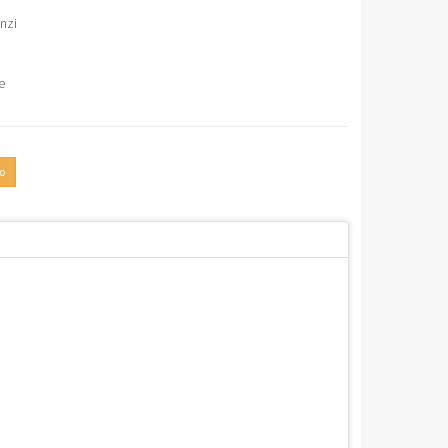
nzi
e
o