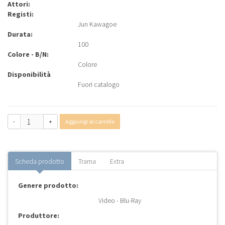
Attori:
Registi:
Jun Kawagoe
Durata:
100
Colore - B/N:
Colore
Disponibilità
Fuori catalogo
-
+
Aggiungi al carrello
Scheda prodotto
Trama
Extra
Genere prodotto:
Video - Blu-Ray
Produttore: