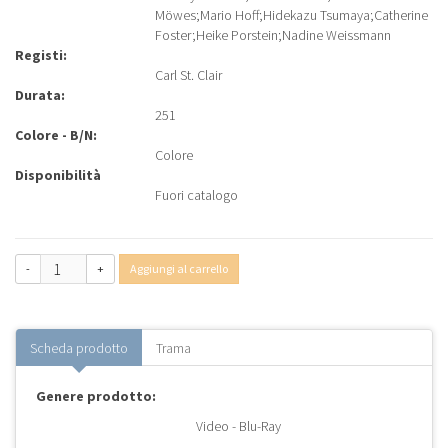
Möwes
;
Mario Hoff
;
Hidekazu Tsumaya
;
Catherine
Foster
;
Heike Porstein
;
Nadine Weissmann
Registi:
Carl St. Clair
Durata:
251
Colore - B/N:
Colore
Disponibilità
Fuori catalogo
-
+
Aggiungi al carrello
Scheda prodotto
Trama
Genere prodotto:
Video - Blu-Ray