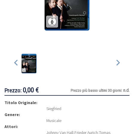
0,00 €
Prezzo:
n.d.
Prezzo più basso ultimi 30 giorni:
Titolo Originale:
Siegfried
Genere:
Musicale
Attori:
Johnny Van Hall
;
Frieder Aurich
;
Tomas