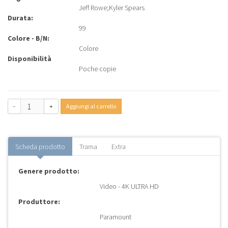
Jeff Rowe
;
Kyler Spears
Durata:
99
Colore - B/N:
Colore
Disponibilità
Poche copie
-
+
Aggiungi al carrello
Scheda prodotto
Trama
Extra
Genere prodotto:
Video - 4K ULTRA HD
Produttore:
Paramount