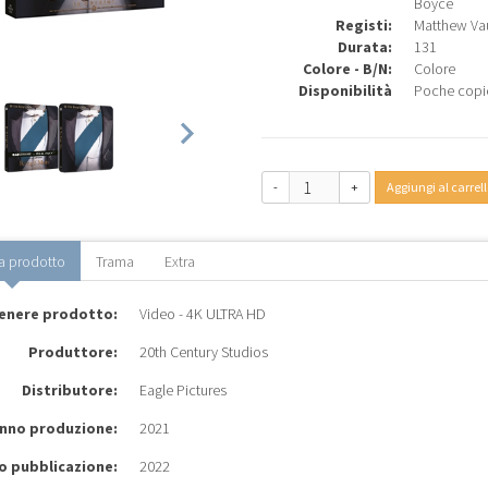
Boyce
Registi:
Matthew Va
Durata:
131
Colore - B/N:
Colore
Disponibilità
Poche copi
-
+
Aggiungi al carrell
a prodotto
Trama
Extra
enere prodotto:
Video - 4K ULTRA HD
Produttore:
20th Century Studios
Distributore:
Eagle Pictures
nno produzione:
2021
o pubblicazione:
2022