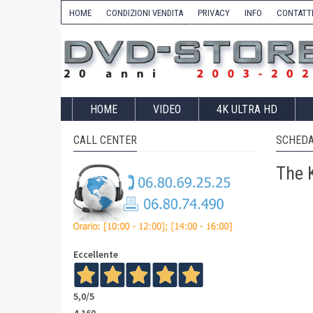
HOME
CONDIZIONI VENDITA
PRIVACY
INFO
CONTATT
HOME
VIDEO
4K ULTRA HD
CALL CENTER
SCHEDA
The K
Eccellente
5,0
/5
4.160