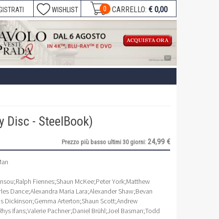
€ 0,00
0
CARRELLO:
GISTRATI
WISHLIST
y Disc - SteelBook)
24,99 €
Prezzo più basso ultimi 30 giorni:
Man
unsou
;
Ralph Fiennes
;
Shaun McKee
;
Peter York
;
Matthew
rles Dance
;
Alexandra Maria Lara
;
Alexander Shaw
;
Bevan
is Dickinson
;
Gemma Arterton
;
Shaun Scott
;
Andrew
Rhys Ifans
;
Valerie Pachner
;
Daniel Brühl
;
Joel Basman
;
Todd