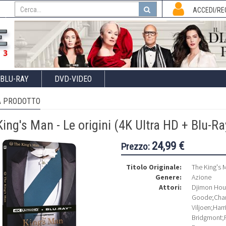
I
ACCEDI/RE
BLU-RAY
DVD-VIDEO
 PRODOTTO
ing's Man - Le origini (4K Ultra HD + Blu-Ra
24,99 €
Prezzo:
Titolo Originale:
The King's 
Genere:
Azione
Attori:
Djimon Ho
Goode
;
Cha
Viljoen
;
Harr
Bridgmont
;