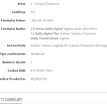
Area:
2 - Europa/Giappone
Codifica:
PAL
Formato Video:
Ultra HD 4K HDR
Formato Audio:
2.0 Stereo Dolby Digital:
Inglese audio descrittivo
7.1 Dolby Digital Plus:
Italiano Tedesco Francese
Dolby TrueHD Atmos:
Inglese
Sottotitoli:
Italiano Tedesco Inglese NU Danese Finlandese Norveg
Tipo confezione:
SteelBook
Numero dischi:
2
Codice EAN:
8717418577650
odice Prodotto:
BIQ0525702
TI CORRELATI