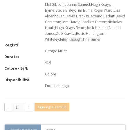
Mel Gibson
;
Joanne Samuel
;
Hugh Keays-
Byrne
;
Steve Bisley
;
Tim Burns
;
Roger Ward
;
Lisa
Aldenhoven
;
David Bracks
;
Bertrand Cadart
;
David
Cameron
;
Tom Hardy
;
Charlize Theron
;
Nicholas
Hoult
;
Hugh Keays-Byrne
;
Josh Helman
;
Nathan
Jones
;
Zoë Kravitz
;
Rosie Huntington-
Whiteley
;
Riley Keough
;
Tina Turner
Registi:
George Miller
Durata:
414
Colore - B/N:
Colore
Disponibilità
Fuori catalogo
-
+
Aggiungi al carrello