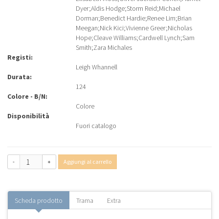
Dyer
;
Aldis Hodge
;
Storm Reid
;
Michael
Dorman
;
Benedict Hardie
;
Renee Lim
;
Brian
Meegan
;
Nick Kici
;
Vivienne Greer
;
Nicholas
Hope
;
Cleave Williams
;
Cardwell Lynch
;
Sam
Smith
;
Zara Michales
Registi:
Leigh Whannell
Durata:
124
Colore - B/N:
Colore
Disponibilità
Fuori catalogo
-
+
Aggiungi al carrello
Scheda prodotto
Trama
Extra