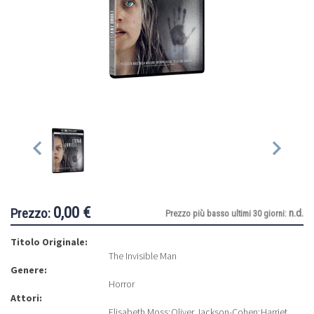
0,00 €
Prezzo:
n.d.
Prezzo più basso ultimi 30 giorni:
Titolo Originale:
The Invisible Man
Genere:
Horror
Attori:
Elisabeth Moss
;
Oliver Jackson-Cohen
;
Harriet