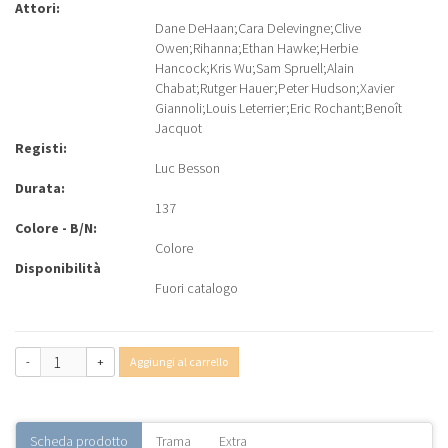
Attori:
Dane DeHaan
;
Cara Delevingne
;
Clive
Owen
;
Rihanna
;
Ethan Hawke
;
Herbie
Hancock
;
Kris Wu
;
Sam Spruell
;
Alain
Chabat
;
Rutger Hauer
;
Peter Hudson
;
Xavier
Giannoli
;
Louis Leterrier
;
Eric Rochant
;
Benoît
Jacquot
Registi:
Luc Besson
Durata:
137
Colore - B/N:
Colore
Disponibilità
Fuori catalogo
-
+
Aggiungi al carrello
Scheda prodotto
Trama
Extra