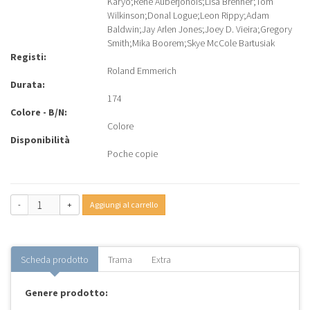
Karyo
;
Rene Auberjonois
;
Lisa Brenner
;
Tom
Wilkinson
;
Donal Logue
;
Leon Rippy
;
Adam
Baldwin
;
Jay Arlen Jones
;
Joey D. Vieira
;
Gregory
Smith
;
Mika Boorem
;
Skye McCole Bartusiak
Registi:
Roland Emmerich
Durata:
174
Colore - B/N:
Colore
Disponibilità
Poche copie
-
+
Aggiungi al carrello
Scheda prodotto
Trama
Extra
Genere prodotto: