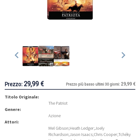
29,99 €
Prezzo:
29,99 €
Prezzo più basso ultimi 30 giorni:
Titolo Originale:
The Patriot
Genere:
Azione
Attori:
Mel Gibson
;
Heath Ledger
;
Joely
Richardson
;
Jason Isaacs
;
Chris Cooper
;
Tchéky